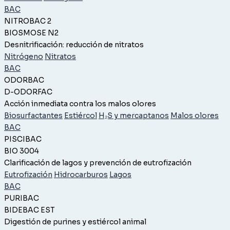
BAC
NITROBAC 2
BIOSMOSE N2
Desnitrificación: reducción de nitratos
Nitrógeno
Nitratos
BAC
ODORBAC
D-ODORFAC
Acción inmediata contra los malos olores
Biosurfactantes
Estiércol
H₂S y mercaptanos
Malos olores
BAC
PISCIBAC
BIO 3004
Clarificación de lagos y prevención de eutrofización
Eutrofización
Hidrocarburos
Lagos
BAC
PURIBAC
BIDEBAC EST
Digestión de purines y estiércol animal