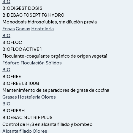
BIO
BIODIGEST DOSIS
BIDEBAC FOSEPT FG HYDRO
Monodosis hidrosolubles, sin dilución previa
Fosas
Grasas
Hostelería
BIO
BIOFLOC
BIOFLOC ACTIVE 1
Floculante-coagulante orgánico de origen vegetal
Fósforo
Floculación
Sólidos
BIO
BIOFREE
BIOFREE LB 100G
Mantenimiento de separadores de grasa de cocina
Grasas
Hostelería
Olores
BIO
BIOFRESH
BIDEBAC NUTRIF PLUS
Control de H₂S en alcantarillado y bombeo
Alcantarillado
Olores