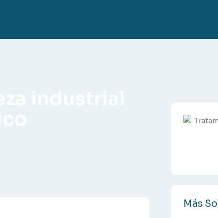
za industrial
ico
Más Sol