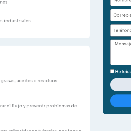
ones
Correo
electrón
s industriales
Teléfono
Mensaje
He leíd
 grasas, aceites o residuos
ar el flujo y prevenir problemas de
icas adheridas en tuberías, equipos o