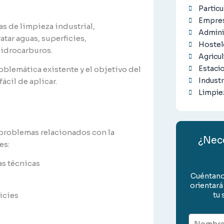
Particu
Empres
 de limpieza industrial,
Admini
tar aguas, superficies,
Hostel
hidrocarburos.
Agricul
Estacio
oblemática existente y el objetivo del
Industr
ácil de aplicar.
Limpiez
 problemas relacionados con la
¿Nece
es:
as técnicas
Cuéntano
orientará
icies
tu 
Nombre