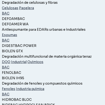
Degradación de celulosas y fibras
Celulosas
Papelera
BAC
DEFOAMBAC
DEFOAMER WA
Antiespumante para EDARs urbanas e industriales
Espumas
BAC
DIGESTBAC POWER
BIOLEN GTX
Degradación multifuncional de materia orgánica tenaz
DQO
Industrial
Químicos
BAC
FENOLBAC
BIOLEN IH95
Degradación de fenoles y compuestos químicos
Fenoles
Industria química
BAC
HIDROBAC BLOC
BIDEBAC HYDROCLEAN BRICK