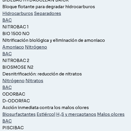
Bloque flotante para degradar hidrocarburos
Hidrocarburos
Separadores
BAC
NITROBAC 1
BIO 1500 NO
Nitrificación biológica y eliminación de amoniaco
Amoniaco
Nitrógeno
BAC
NITROBAC 2
BIOSMOSE N2
Desnitrificación: reducción de nitratos
Nitrógeno
Nitratos
BAC
ODORBAC
D-ODORFAC
Acción inmediata contra los malos olores
Biosurfactantes
Estiércol
H₂S y mercaptanos
Malos olores
BAC
PISCIBAC