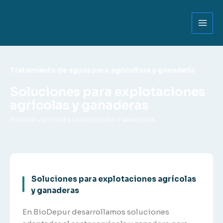
Ir
al
contenido
Tratamiento de aguas para agricultura y ganadería
Soluciones para explotaciones
agrícolas y ganaderas
PORTADA
»
SECTORES
»
AGRICULTURA Y GANADERÍA
Soluciones para explotaciones agrícolas
y ganaderas
En BioDepur desarrollamos soluciones