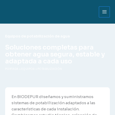
Ir
al
contenido
Equipos de potabilización de agua
Soluciones completas para
obtener agua segura, estable y
adaptada a cada uso
PORTADA
»
EQUIPOS
»
POTABILIZACIÓN
En BIODEPUR diseñamos y suministramos
sistemas de potabilización adaptados a las
características de cada instalación.