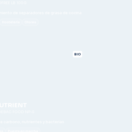
OFREE LB 100G
iento de separadores de grasa de cocina
Hostelería
Olores
BIO
UTRIENT
DEBAC FOOD NP-S
e carbono, nutrientes y bacterias
es
Puesta en marcha