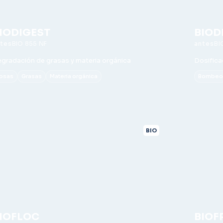
IODIGEST
BIOD
BIO 855 NF
BI
gradación de grasas y materia orgánica
Dosifica
osas
Grasas
Materia orgánica
Bombe
BIO
IOFLOC
BIOF