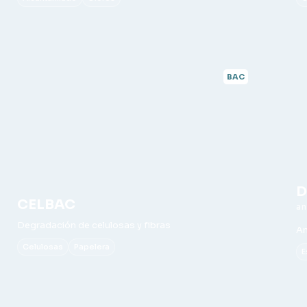
BAC
D
CELBAC
Degradación de celulosas y fibras
An
Celulosas
Papelera
E