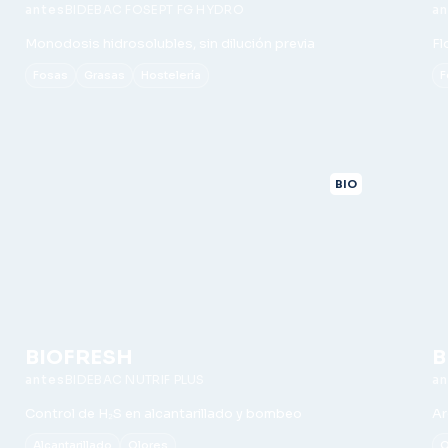
BIDEBAC FOSEPT FG HYDRO
Monodosis hidrosolubles, sin dilución previa
Fl
Fosas
Grasas
Hostelería
F
BIO
BIOFRESH
B
BIDEBAC NUTRIF PLUS
Control de H₂S en alcantarillado y bombeo
Ar
Alcantarillado
Olores
O