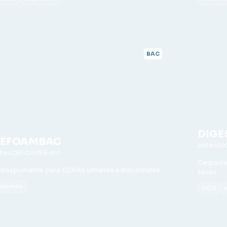
BAC
DIGE
EFOAMBAC
BI
DEFOAMER WA
Degradac
tiespumante para EDARs urbanas e industriales
tenaz
spumas
DQO