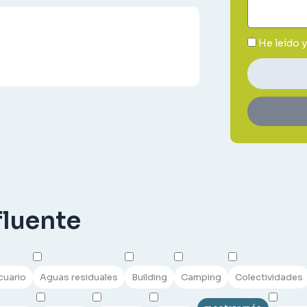
He leído 
fluente
cuario
Aguas residuales
Building
Camping
Colectividades