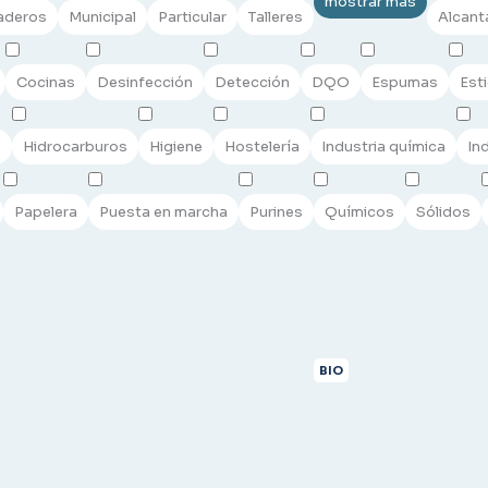
mostrar más
aderos
Municipal
Particular
Talleres
Alcanta
Cocinas
Desinfección
Detección
DQO
Espumas
Esti
s
Hidrocarburos
Higiene
Hostelería
Industria química
Ind
Papelera
Puesta en marcha
Purines
Químicos
Sólidos
BIO