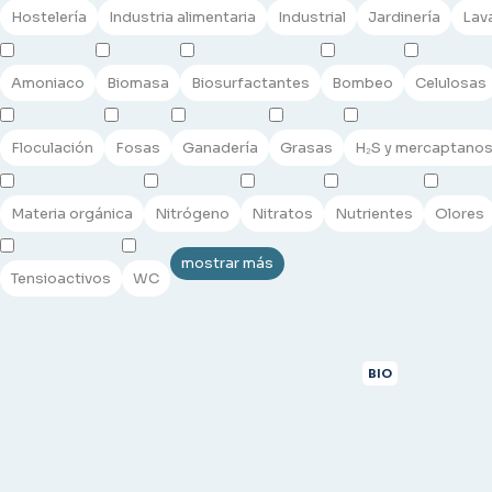
Hostelería
Industria alimentaria
Industrial
Jardinería
Lav
Amoniaco
Biomasa
Biosurfactantes
Bombeo
Celulosas
Floculación
Fosas
Ganadería
Grasas
H₂S y mercaptano
Materia orgánica
Nitrógeno
Nitratos
Nutrientes
Olores
mostrar más
Tensioactivos
WC
BIO