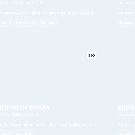
BIOFLOC ACTIVE 1
BI
oculante-coagulante orgánico de origen vegetal
Mantenim
ósforo
Floculación
Sólidos
Grasas
BIO
IOFRESH SPRAY
BION
BIOLEN ODOR B
BI
omas terpénicos contra olores por pulverización
Aporte d
lores
Superficies
Nutrient