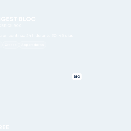
IGEST BLOC
OBRICK 900
ción continua 24 h durante 30-45 días
o
Grasas
Separadores
BIO
REE