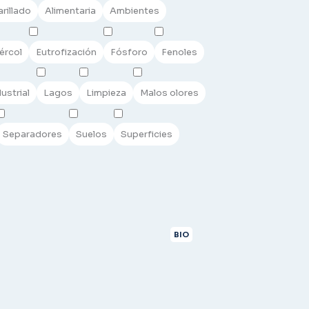
rillado
Alimentaria
Ambientes
ércol
Eutrofización
Fósforo
Fenoles
ustrial
Lagos
Limpieza
Malos olores
Separadores
Suelos
Superficies
BIO