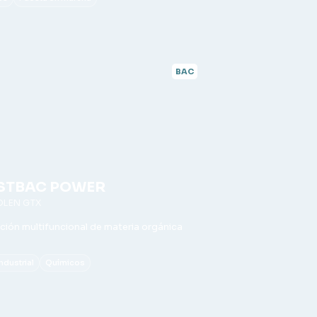
BAC
STBAC POWER
OLEN GTX
ión multifuncional de materia orgánica
Industrial
Químicos