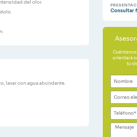
intensidad del olor.
PRESENTAC
Consultar 
ndolo.
n.
Asesor
Cuéntanos 
orientará s
tu s
Nombre
to, lavar con agua abundante.
Correo
electrónic
Teléfono
Mensaje