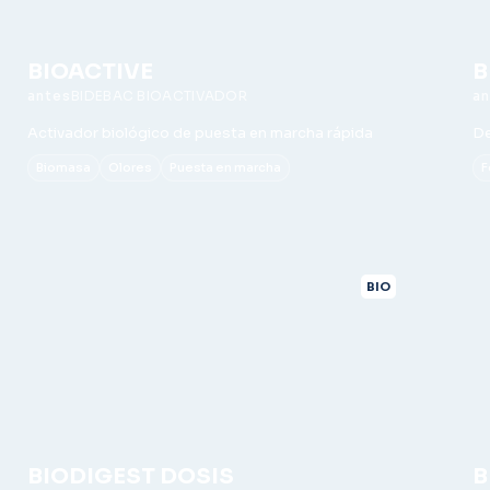
BIOACTIVE
B
BIDEBAC BIOACTIVADOR
Activador biológico de puesta en marcha rápida
De
Biomasa
Olores
Puesta en marcha
F
BIO
BIODIGEST DOSIS
B