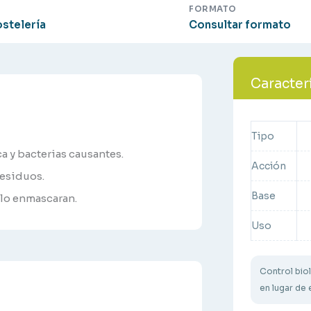
FORMATO
stelería
Consultar formato
Caracter
Tipo
ca y bacterias causantes.
Acción
residuos.
Base
olo enmascaran.
Uso
Control biol
en lugar de