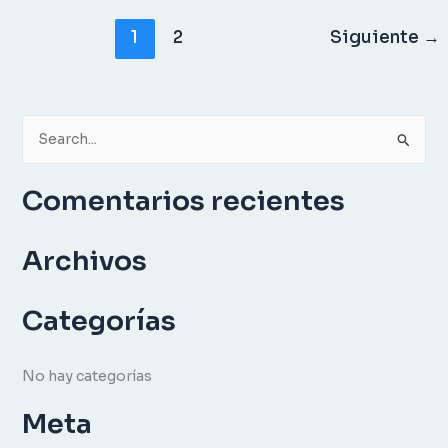
1
2
Siguiente
→
B
u
Comentarios recientes
s
c
Archivos
a
r
p
Categorías
o
r
No hay categorías
:
Meta