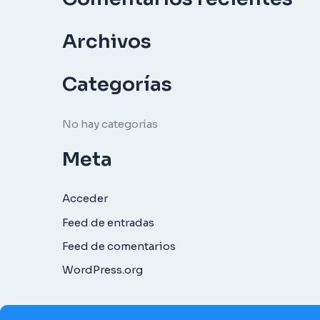
c
Archivos
a
r
Categorías
p
o
No hay categorías
r
:
Meta
Acceder
Feed de entradas
Feed de comentarios
WordPress.org