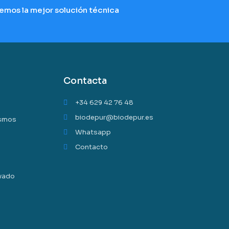
emos la mejor solución técnica
Contacta
+34 629 42 76 48
biodepur@biodepur.es
ismos
Whatsapp
Contacto
avado