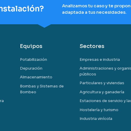
Analizamos tu caso y te propon
instalación?
adaptada a tus necesidades.
Equipos
Sectores
Potabilización
Empresas e industria
Depuración
Administraciones y organ
públicos
Almacenamiento
Particulares y viviendas
Bombas y Sistemas de
Bombeo
Agricultura y ganadería
ra
Estaciones de servicio y l
Hostelería y turismo
Industria vinícola