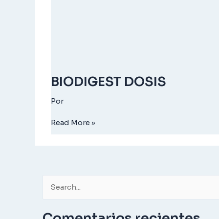
BIODIGEST DOSIS
Por
Read More »
B
u
Comentarios recientes
s